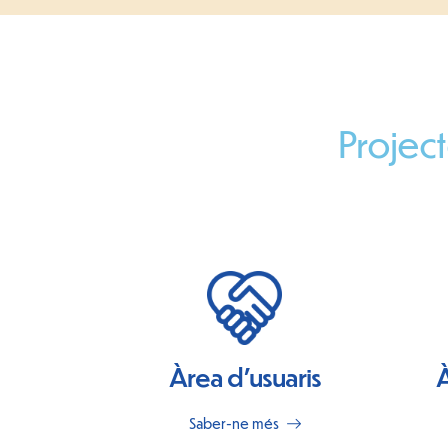
Project
Àrea d'usuaris
À
Saber-ne més