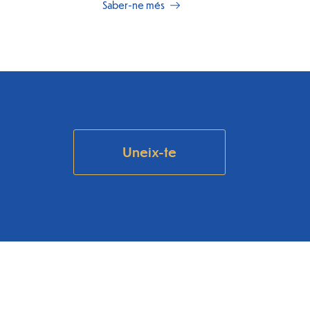
Saber-ne més
Uneix-te