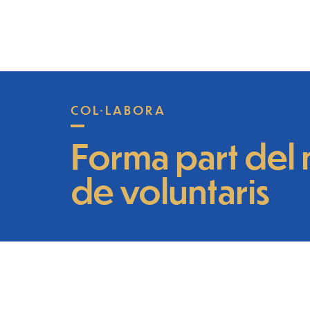
COL·LABORA
Forma part del 
de voluntaris