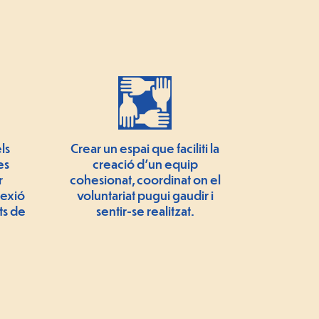
ls
Crear un espai que faciliti la
es
creació d'un equip
r
cohesionat, coordinat on el
nexió
voluntariat pugui gaudir i
ts de
sentir-se realitzat.