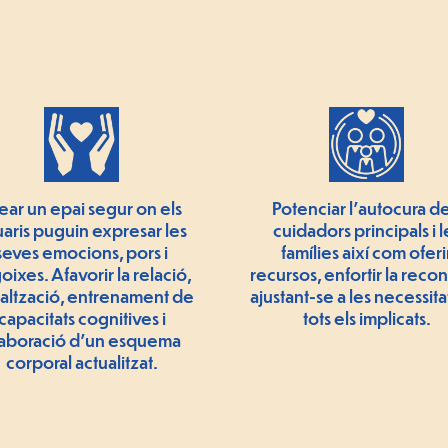
ear un epai segur on els
Potenciar l’autocura de
aris puguin expresar les
cuidadors principals i l
seves emocions, pors i
famílies així com oferi
oixes. Afavorir la relació,
recursos, enfortir la reco
ialtzació, entrenament de
ajustant-se a les necessita
capacitats cognitives i
tots els implicats.
aboració d'un esquema
corporal actualitzat.