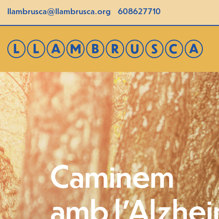
llambrusca@llambrusca.org
608627710
Caminem
amb l'Alzhe