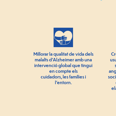
Millorar la qualitat de vida dels
Cr
malalts d'Alzheimer amb una
usu
intervenció global que tingui
en compte els
ang
cuidadors, les famílies i
soc
l'entorn.
el