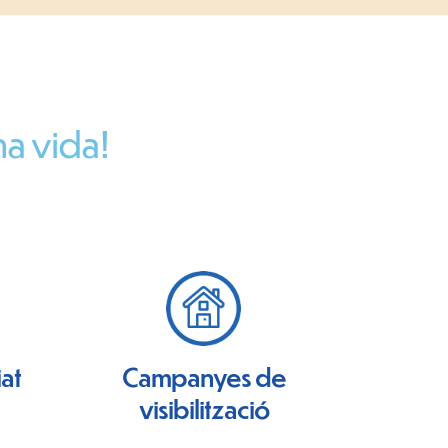
ha vida!
iat
Campanyes de
visibilització