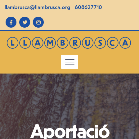
llambrusca@llambrusca.org
608627710
Aportació