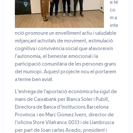
e té
co
m a
inte
nció promoure un envelliment actiu i saludable
mitjançant activitats de moviment, estimulació
cognitiva i convivència social que afavoreixin
l’autonomia, el benestar emocional i la
participació comunitària de les persones grans
del municipi. Aquest projecte nou el portarem
a terme ben aviat.
L’entrega de l’aportació econòmica ha sigut de
mans de Caixabank per Blanca Soler i Pubill,
Directora de Banca d’Institucions Barcelona
Província
i en Marc Gomez Ivern, director de
l’oficina Store Vilafranca 0033 i de Llambrusca
per part de Joan carles Acedo, president i