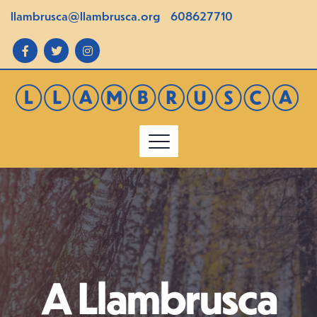
llambrusca@llambrusca.org
608627710
A Llambrusca